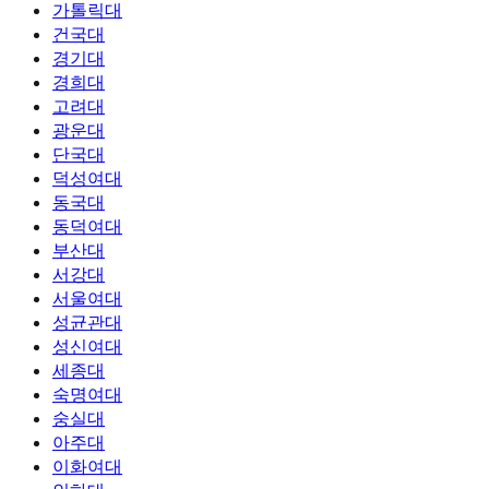
가톨릭대
건국대
경기대
경희대
고려대
광운대
단국대
덕성여대
동국대
동덕여대
부산대
서강대
서울여대
성균관대
성신여대
세종대
숙명여대
숭실대
아주대
이화여대